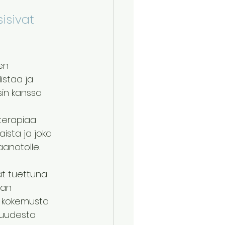
 
isivat 
en 
istaa ja 
sin kanssa 
terapiaa 
ista ja joka 
anotolle.  
ät tuettuna 
aan 
a kokemusta 
vuudesta 