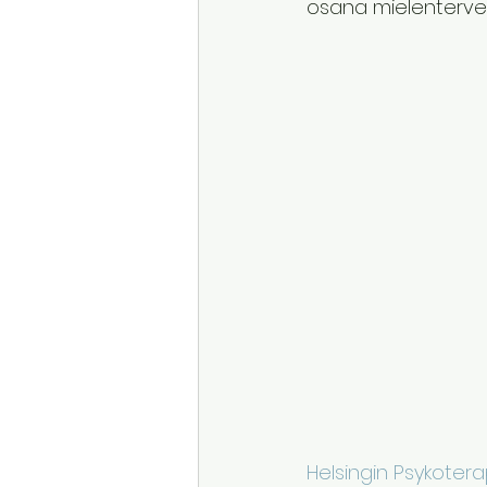
osana mielentervey
Helsingin Psykoterap