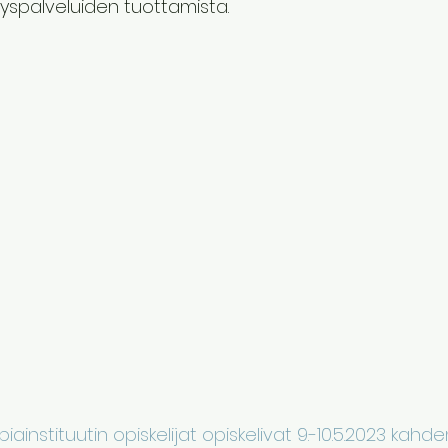
spalveluiden tuottamista. 
iainstituutin opiskelijat opiskelivat 9.-10.5.2023 kahd