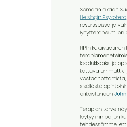
Samaan aikaan Suom
Helsingin Psykotera
resursseissa ja va
lyhytterapeutti on a
HPI:n kaksivuotinen 
terapiamenetelmien 
laadukkaaksi ja opis
kattava ammattikirj
vastaanottamista, 
sisällöstä opintoi
erikoistuneen 
John
Terapian tarve näytt
löytyy niin paljo
tehdessämme, että