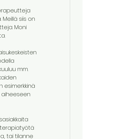
erapeutteja 
Meillä siis on 
teja. Moni 
a. 
aisukeskeisten 
della 
 kuuluu mm. 
kaiden 
n esimerkkinä 
ä aiheeseen 
sasiakkaita 
terapiatyötä 
 tai tilanne 