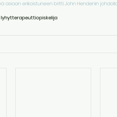
ä asiaan erikoistuneen britti John Hendenin johdolla
 lyhytterapeuttiopiskelija