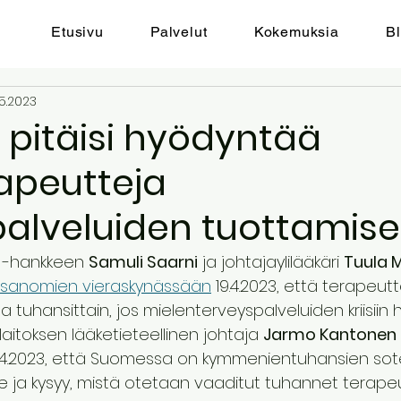
Etusivu
Palvelut
Kokemuksia
Bl
.5.2023
pitäisi hyödyntää
apeutteja
palveluiden tuottamis
n -hankkeen 
Samuli Saarni
 ja johtajaylilääkäri 
Tuula 
n sanomien vieraskynässään
 19.4.2023, että terapeut
tuhansittain, jos mielenterveyspalveluiden kriisiin 
laitoksen lääketieteellinen johtaja 
Jarmo Kantonen
.4.2023, että Suomessa on kymmenientuhansien sot
e ja kysyy, mistä otetaan vaaditut tuhannet terapeut