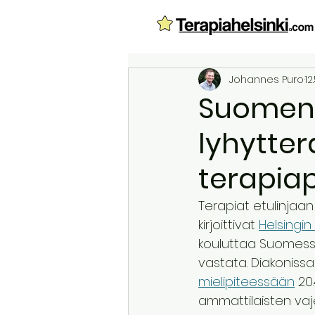
Johannes Puro
12
Suomen 
lyhytter
terapia
Terapiat etulinjaa
kirjoittivat 
Helsingi
kouluttaa Suomessa 
vastata. Diakonissa
mielipiteessään
 20
ammattilaisten vaj