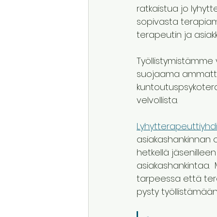
ratkaistua jo lyhy
sopivasta terapiamu
terapeutin ja asiakk
Työllistymistämme v
suojaama ammattini
kuntoutuspsykotera
velvollista. 
Lyhytterapeuttiyhd
asiakashankinnan ol
hetkellä jäsenillee
asiakashankintaa.  
tarpeessa että terap
pysty työllistämään