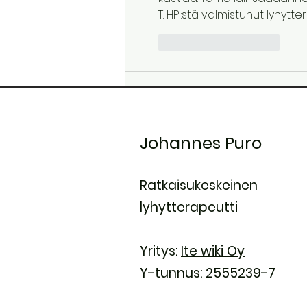
hermoston
T. HPI:stä valmistunut lyhytte
Tykkää
vastaus
Johannes Puro
Ratkaisukeskeinen
lyhytterapeutti
Yritys:
Ite wiki Oy
Y-tunnus: 2555239-7