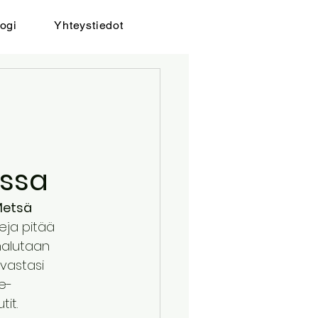
ogi
Yhteystiedot
essa
Metsä
teja pitää 
halutaan 
 vastasi 
e-
it.