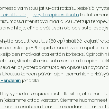
essa valmistuu jatkuvasti ratkaisukeskeisiä lyhytt
piainstituutin
 ja 
Lyhytterapiainstituutin
 kouluttamana. 
lmistumassa merkittävä määrä koulutettuja terapeut
lanvaihtaja, eli he eivät usein ole pois sote-osaajist
lyhytterapeuttikoulutus (60 op) sisältää laajasti ratk
opiskelua ja HPI:n opiskelijana kuvaisin opetusta to
kelijoiden motivaatiota erittäin korkeaksi. Opintoihin
allisuus, yli sata 45 minuuutin sessiota terapia-asiak
sekä eri psykoterapiamuotojen opiskelua. Käytännö
hin lukeutuu kahden päivän ajan itsemurhien ehkäisy
 Hendenin
 johdolla.
äytyy meille terapiaopiskelijoille siten, että harjoitu
n kuin jaksamme ottaa vastaan. Olemme huomanneet 
 monen asiakkaan tilannetta saadaan parannettua,