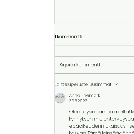
1 kommentti
Kirjoita kommentti...
Physiological sigh: Paras
Lajitteluperuste:
Uusimmat
syvähengitystekniikka
Anna Enemark
hermoston
30.5.2023
rauhoittamiseksi ja
Olen täysin samaa mieltä! M
stressin hillitsemiseksi -
kynnyksen mielenterveyspalv
Pidennetty uloshengitys
epäoikeudenmukaisuus, -sek
aktivoi parasympaattisen
kasvaa. Tämä lainsäädännön