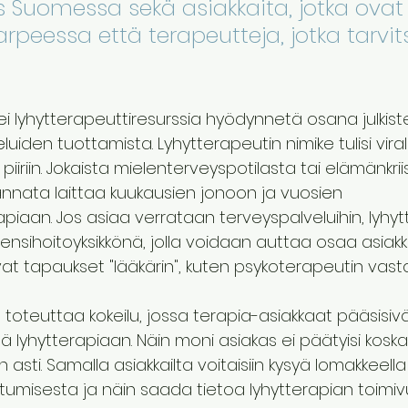
iis Suomessa sekä asiakkaita, jotka ovat
rpeessa että terapeutteja, jotka tarvits
ei lyhytterapeuttiresurssia hyödynnetä osana julkist
iden tuottamista. Lyhytterapeutin nimike tulisi virall
piiriin. Jokaista mielenterveyspotilasta tai elämänkrii
nnata laittaa kuukausien jonoon ja vuosien 
piaan. Jos asiaa verrataan terveyspalveluihin, lyhyt
ensihoitoyksikkönä, jolla voidaan auttaa osaa asiakka
vat tapaukset "lääkärin", kuten psykoterapeutin vasta
 toteuttaa kokeilu, jossa terapia-asiakkaat pääsisiv
lä lyhytterapiaan. Näin moni asiakas ei päätyisi kosk
asti. Samalla asiakkailta voitaisiin kysyä lomakkeell
stumisesta ja näin saada tietoa lyhytterapian toimi