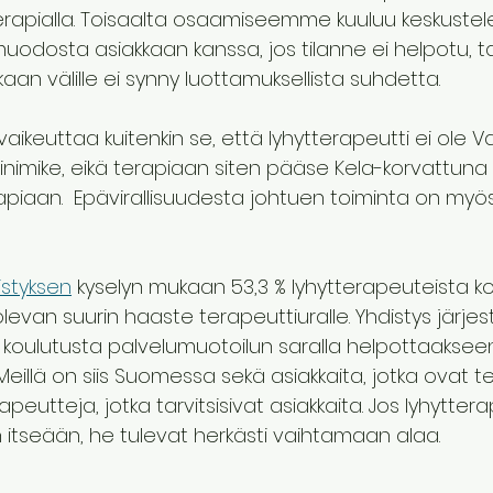
tterapialla. Toisaalta osaamiseemme kuuluu keskuste
odosta asiakkaan kanssa, jos tilanne ei helpotu, tai
aan välille ei synny luottamuksellista suhdetta. 
aikeuttaa kuitenkin se, että lyhytterapeutti ei ole Va
mike, eikä terapiaan siten pääse Kela-korvattuna 
piaan.  Epävirallisuudesta johtuen toiminta on myös
istyksen
 kyselyn mukaan 53,3 % lyhytterapeuteista kok
evan suurin haaste terapeuttiuralle. Yhdistys järjest
n koulutusta palvelumuotoilun saralla helpottaaksee
Meillä on siis Suomessa sekä asiakkaita, jotka ovat t
eutteja, jotka tarvitsisivat asiakkaita. Jos lyhyttera
 itseään, he tulevat herkästi vaihtamaan alaa. 