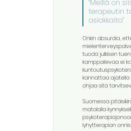
"Meillä on s
terapeutin ta
asiakkaita"
Onkin absurdia, ett
mielenterveyspalvelu
tuoda julkisen tuen 
kamppailevaa ei ka
kuntoutuspsykotera
kannattaa ajatella 
ohjaa sitä tarvitse
Suomessa pitäisikin
matalalla kynnyksel
psykoterapiajonoon 
lyhytterapian onni