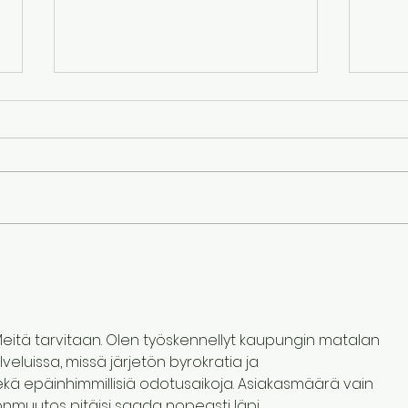
Paras hyvinvointi /self-
Stre
help-kirja Onnellisuuden
pään
ohjelmointi perustuu
voi
neurotieteilijän
rauh
eitä tarvitaan. Olen työskennellyt kaupungin matalan 
oivallukseen
eluissa, missä järjetön byrokratia ja 
ä epäinhimmillisiä odotusaikoja. Asiakasmäärä vain 
muutos pitäisi saada nopeasti läpi.