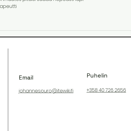
rapeutti  
Puhelin
Email
+358 40 726 2656
johannes.puro@itewiki.fi