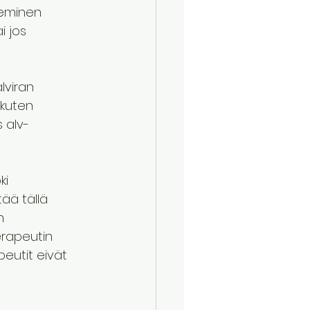
leminen 
 jos 
lviran 
kuten 
 alv-
i 
ää tällä 
n 
erapeutin 
peutit eivät 