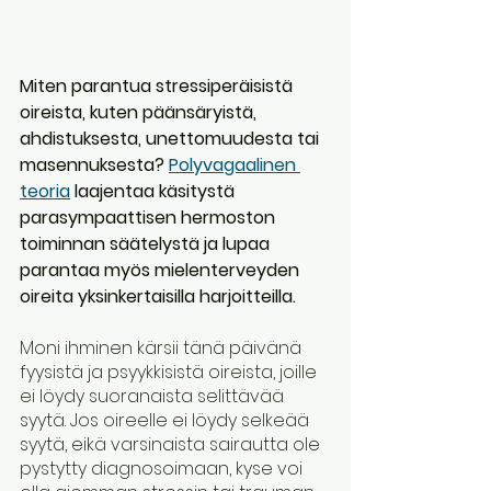
Miten parantua stressiperäisistä 
oireista, kuten päänsäryistä, 
ahdistuksesta, unettomuudesta tai 
masennuksesta? 
Polyvagaalinen 
teoria
 laajentaa käsitystä 
parasympaattisen hermoston 
toiminnan säätelystä ja lupaa 
parantaa myös mielenterveyden 
oireita yksinkertaisilla harjoitteilla.
Moni ihminen kärsii tänä päivänä 
fyysistä ja psyykkisistä oireista, joille 
ei löydy suoranaista selittävää 
syytä. Jos oireelle ei löydy selkeää 
syytä, eikä varsinaista sairautta ole 
pystytty diagnosoimaan, kyse voi 