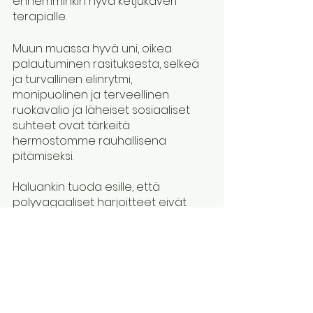
ennemminkin hyvä ketjukaveri 
terapialle.
Muun muassa hyvä uni, oikea 
palautuminen rasituksesta, selkeä 
ja turvallinen elinrytmi, 
monipuolinen ja terveellinen 
ruokavalio ja läheiset sosiaaliset 
suhteet ovat tärkeitä 
hermostomme rauhallisena 
pitämiseksi.
Haluankin tuoda esille, että 
polyvagaaliset harjoitteet eivät 
auta, jos hermostolle stressioireita 
aiheuttavat käytännöt, kuten 
stressaavalla tavalla tehty työ, 
valvominen öisin tai alkoholinkäyttö 
jatkuvat potilaan elämässä. Jos 
esimerkiksi valvot myöhään öisin, 
riitelet läheistesi kanssa tai käytät 