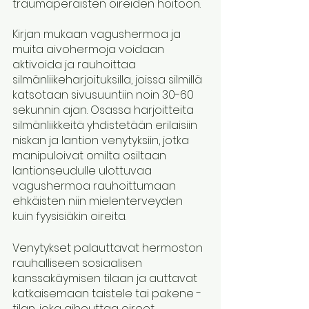
traumaperäisten oireiden hoitoon.
Kirjan mukaan vagushermoa ja 
muita aivohermoja voidaan 
aktivoida ja rauhoittaa 
silmänliikeharjoituksilla, joissa silmillä 
katsotaan sivusuuntiin noin 30-60 
sekunnin ajan. Osassa harjoitteita 
silmänliikkeitä yhdistetään erilaisiin 
niskan ja lantion venytyksiin, jotka 
manipuloivat omilta osiltaan 
lantionseudulle ulottuvaa 
vagushermoa rauhoittumaan 
ehkäisten niin mielenterveyden 
kuin fyysisiäkin oireita. 
Venytykset palauttavat hermoston 
rauhalliseen sosiaalisen 
kanssakäymisen tilaan ja auttavat 
katkaisemaan taistele tai pakene -
tilan, joka aiheuttaa oireet.