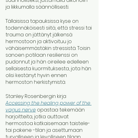
säännölliseksi, jättämällä alkoholin 
ja liikkumalla säännöllisesti. 
Tällaisissa tapauksissa kyse on 
todennäköisesti siitä, että stressi tai 
trauma on jättänyt jälkensä 
hermostoon ja aktivoituu jo 
vähäisemmästäkin stressistä. Toisin 
sanoen potilaan resilienssi on 
pudonnut ja hän oireilee edelleen 
sellaisesta kuormituksesta, jota hän 
olisi kestänyt hyvin ennen 
hermoston herkistymistä. 
Stanley Rosenbergin kirja 
Accessing the healing power of the 
vagus nerve
 opastaa tekemään 
harjoitteita, jotka auttavat 
hermostoa katkaisemaan taistele- 
tai pakene -tilan ja asettumaan 
turvalliseen ja levolliseen tilaan.