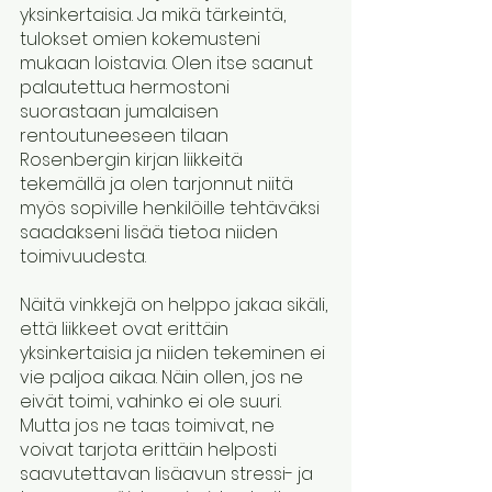
yksinkertaisia. Ja mikä tärkeintä, 
tulokset omien kokemusteni 
mukaan loistavia. Olen itse saanut 
palautettua hermostoni 
suorastaan jumalaisen 
rentoutuneeseen tilaan 
Rosenbergin kirjan liikkeitä 
tekemällä ja olen tarjonnut niitä 
myös sopiville henkilöille tehtäväksi 
saadakseni lisää tietoa niiden 
toimivuudesta.
Näitä vinkkejä on helppo jakaa sikäli, 
että liikkeet ovat erittäin 
yksinkertaisia ja niiden tekeminen ei 
vie paljoa aikaa. Näin ollen, jos ne 
eivät toimi, vahinko ei ole suuri. 
Mutta jos ne taas toimivat, ne 
voivat tarjota erittäin helposti 
saavutettavan lisäavun stressi- ja 