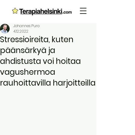
Johannes Puro
4.12.2022
Stressioireita, kuten
päänsärkyä ja
ahdistusta voi hoitaa
vagushermoa
rauhoittavilla harjoitteilla