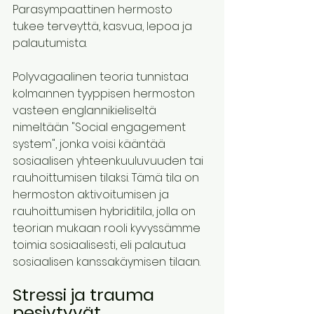
Parasympaattinen hermosto  
tukee terveyttä, kasvua, lepoa ja 
palautumista. 
Polyvagaalinen teoria tunnistaa 
kolmannen tyyppisen hermoston 
vasteen englannikieliseltä 
nimeltään "Social engagement 
system", jonka voisi kääntää 
sosiaalisen yhteenkuuluvuuden tai 
rauhoittumisen tilaksi. Tämä tila on 
hermoston aktivoitumisen ja 
rauhoittumisen hybriditila, jolla on 
teorian mukaan rooli kyvyssämme 
toimia sosiaalisesti, eli palautua 
sosiaalisen kanssakäymisen tilaan.   
Stressi ja trauma 
pesiytyvät 