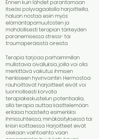
Ennen kuin lähdet parantamaan 
itseäsi polyvagaalisilla harjoitteilla, 
haluan nostaa esiin myös 
elämäntapamuutosten ja 
mahdollisesti terapian tärkeyden 
paranemisessa stressi- tai 
traumaperäisistä oireista. 
Terapia tarjoaa parhaimmillan 
mullistavia oivalluksia, joilla voi olla 
merkittävä vaikutus ihmisen 
henkiseen hyvinvointiin. Hermostoa 
rauhoittavat harjoitteet eivät voi 
luonnollisesti korvata 
terapiakeskustelun potentiaalia, 
sillä terapia auttaa käsittelemään 
erilaisia haasteita esimerkiksi 
ihmissuhteissa, minäkäsityksessä tai 
kriisin koittaessa. Harjoitteet eivät 
olekaan vaihtoehto vaan 