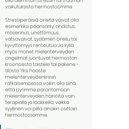
olla aiemman stressin tai trauman 
vaikutuksista hermostoomme. 
Stressiperäisiä oireita voivat olla 
esimerkiksi päänsärky, ahdistus, 
masennus, unettomuus, 
vatsavaivat, sydämen oireilu tai 
kyvyttömyys rentoutua. Ja kyllä, 
myös monet mielenterveyden 
ongelmat juontuvat hermoston 
kroonisesta taistele tai pakene -
tilasta. Yksi haaste 
mielenterveydenkriisin 
ratkaisemisessa voikin olla siinä, 
että pyrimme parantamaan 
mielenterveyden häiriöitä vain 
terapialla ja lääkkeillä, vaikka 
syyllinen voi piillä ainakin osittain 
hermostossamme. 