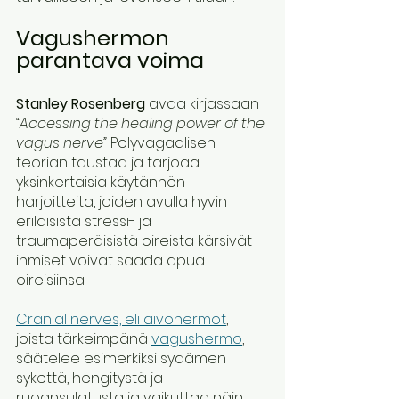
Vagushermon 
parantava voima
Stanley Rosenberg
 avaa kirjassaan 
“Accessing the healing power of the 
vagus nerve”
 Polyvagaalisen 
teorian taustaa ja tarjoaa 
yksinkertaisia käytännön 
harjoitteita, joiden avulla hyvin 
erilaisista stressi- ja 
traumaperäisistä oireista kärsivät 
ihmiset voivat saada apua 
oireisiinsa. 
Cranial nerves, eli aivohermot
, 
joista tärkeimpänä 
vagushermo
, 
säätelee esimerkiksi sydämen 
sykettä, hengitystä ja 
ruoansulatusta ja vaikuttaa näin 