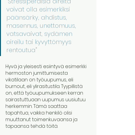
"Stressiperäisiä oireita 
voivat olla esimerkiksi 
päänsärky, ahdistus, 
masennus, unettomuus, 
vatsavaivat, sydämen 
oireilu tai kyvyttömyys 
rentoutua" 
Hyvä ja yleisesti esiintyvä esimerkki 
hermoston jumittumisesta 
vikatilaan on työuupumus, eli 
burnout, eli ylirasitustila. Tyypillistä 
on, että työuupumukseen kerran 
sairastuttuaan uupumus uusiutuu 
herkemmin. Tämä saattaa 
tapahtua, vaikka henkilö olisi 
muuttanut toimenkuvaansa ja 
tapaansa tehdä töitä. 