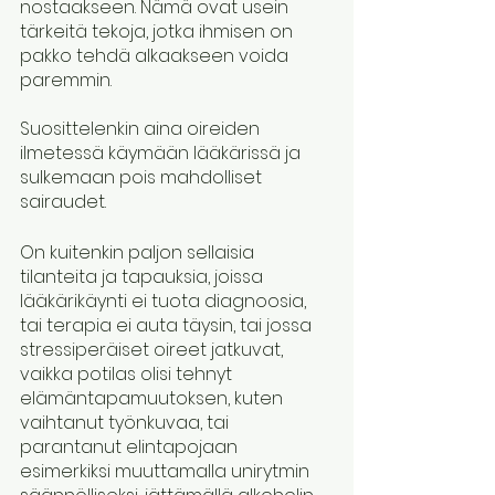
nostaakseen. Nämä ovat usein 
tärkeitä tekoja, jotka ihmisen on 
pakko tehdä alkaakseen voida 
paremmin. 
Suosittelenkin aina oireiden 
ilmetessä käymään lääkärissä ja 
sulkemaan pois mahdolliset 
sairaudet.
On kuitenkin paljon sellaisia 
tilanteita ja tapauksia, joissa 
lääkärikäynti ei tuota diagnoosia, 
tai terapia ei auta täysin, tai jossa 
stressiperäiset oireet jatkuvat, 
vaikka potilas olisi tehnyt 
elämäntapamuutoksen, kuten 
vaihtanut työnkuvaa, tai 
parantanut elintapojaan 
esimerkiksi muuttamalla unirytmin 